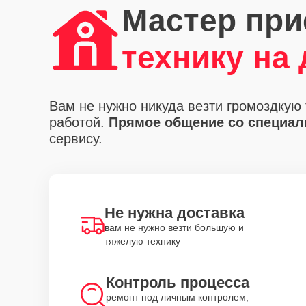
Мастер при
технику на
Вам не нужно никуда везти громоздкую 
работой.
Прямое общение со специали
сервису.
Не нужна доставка
вам не нужно везти большую и
тяжелую технику
Контроль процесса
ремонт под личным контролем,