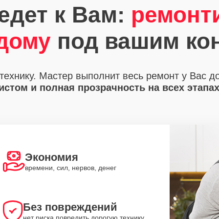
едет к Вам:
ремонт
 дому
под вашим ко
технику. Мастер выполнит весь ремонт у Вас д
стом и полная прозрачность на всех этапа
Экономия
времени, сил, нервов, денег
Без повреждений
нет риска повредить дорогую технику