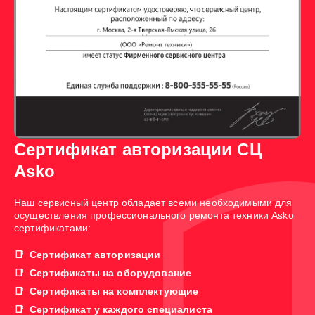
Сертификат авторизации СЦ
Asko
Наш сервисный центр обладает всеми необходимыми для
осуществления профессионального ремонта техники Asko
сертификатами:
Сертификат авторизации
Сертификаты на оборудование
Сертификаты на комплектующие
Сертификат у каждого специалиста