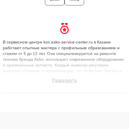
В сервисном центре kzn.asko-service-center.ru в Казани
работают опытные мастера с профильным образованием и
стажем от 5 до 12 лет. Они специализируются на ремонте
техники бренда Asko, используют современное оборудование
и оригинальные запчасти. Каждый инженер регулярно
проходит обучение и сертификацию, что позволяет быстро и
точноdiagnostikировать поломки и восстанавливать технику с
Развернуть
сохранением гарантии до 3 лет. Наши мастера решают
сложные случаи: от замены матриц и материнских плат до
ремонта после залития и восстановления данных. Благодаря
высокой квалификации и ответственному подходу клиенты
получают быстрый, качественный ремонт и понятные
объяснения по результатам диагностики.