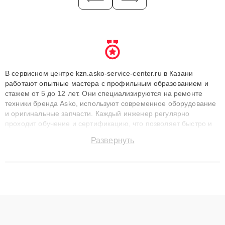
В сервисном центре kzn.asko-service-center.ru в Казани
работают опытные мастера с профильным образованием и
стажем от 5 до 12 лет. Они специализируются на ремонте
техники бренда Asko, используют современное оборудование
и оригинальные запчасти. Каждый инженер регулярно
проходит обучение и сертификацию, что позволяет быстро и
точноdiagnostikировать поломки и восстанавливать технику с
Развернуть
сохранением гарантии до 3 лет. Наши мастера решают
сложные случаи: от замены матриц и материнских плат до
ремонта после залития и восстановления данных. Благодаря
высокой квалификации и ответственному подходу клиенты
получают быстрый, качественный ремонт и понятные
объяснения по результатам диагностики.