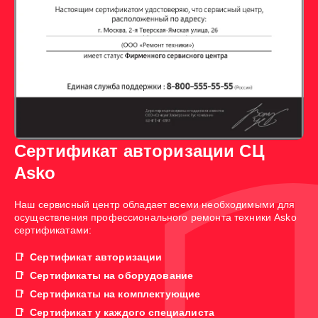
Сертификат авторизации СЦ
Asko
Наш сервисный центр обладает всеми необходимыми для
осуществления профессионального ремонта техники Asko
сертификатами:
Сертификат авторизации
Сертификаты на оборудование
Сертификаты на комплектующие
Сертификат у каждого специалиста