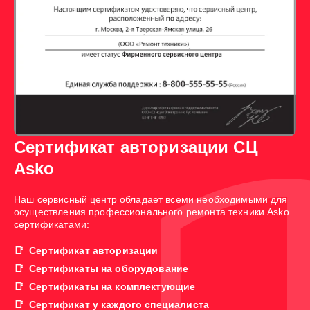
Сертификат авторизации СЦ
Asko
Наш сервисный центр обладает всеми необходимыми для
осуществления профессионального ремонта техники Asko
сертификатами:
Сертификат авторизации
Сертификаты на оборудование
Сертификаты на комплектующие
Сертификат у каждого специалиста