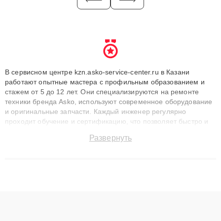
В сервисном центре kzn.asko-service-center.ru в Казани
работают опытные мастера с профильным образованием и
стажем от 5 до 12 лет. Они специализируются на ремонте
техники бренда Asko, используют современное оборудование
и оригинальные запчасти. Каждый инженер регулярно
проходит обучение и сертификацию, что позволяет быстро и
точноdiagnostikировать поломки и восстанавливать технику с
Развернуть
сохранением гарантии до 3 лет. Наши мастера решают
сложные случаи: от замены матриц и материнских плат до
ремонта после залития и восстановления данных. Благодаря
высокой квалификации и ответственному подходу клиенты
получают быстрый, качественный ремонт и понятные
объяснения по результатам диагностики.