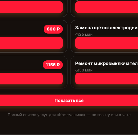
Замена щёток электродви
800 ₽
25 мин
Ремонт микровыключател
1155 ₽
30 мин
Показать всё
Полный список услуг для «
Кофемашина
» — по звонку или в чате