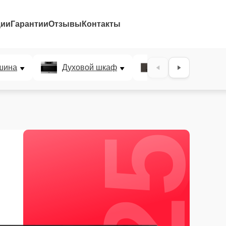
ции
Гарантии
Отзывы
Контакты
25%
шина
Духовой шкаф
Варочная панел