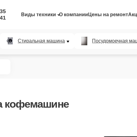
-35
Виды техники
О компании
Цены на ремонт
Ак
-41
Стиральная машина
Посудомоечная ма
а кофемашине