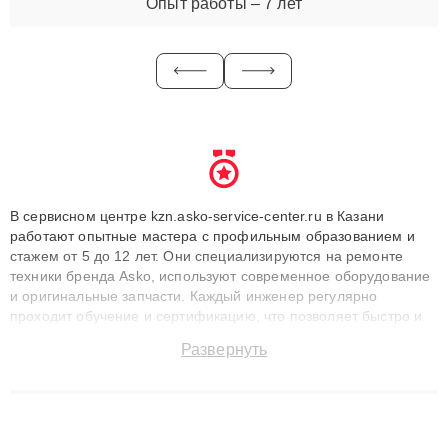
Опыт работы – 7 лет
В сервисном центре kzn.asko-service-center.ru в Казани
работают опытные мастера с профильным образованием и
стажем от 5 до 12 лет. Они специализируются на ремонте
техники бренда Asko, используют современное оборудование
и оригинальные запчасти. Каждый инженер регулярно
проходит обучение и сертификацию, что позволяет быстро и
точноdiagnostikировать поломки и восстанавливать технику с
Развернуть
сохранением гарантии до 3 лет. Наши мастера решают
сложные случаи: от замены матриц и материнских плат до
ремонта после залития и восстановления данных. Благодаря
высокой квалификации и ответственному подходу клиенты
получают быстрый, качественный ремонт и понятные