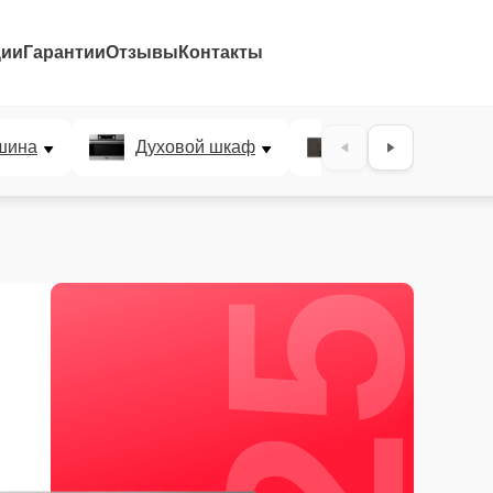
ции
Гарантии
Отзывы
Контакты
25%
шина
Духовой шкаф
Варочная панел