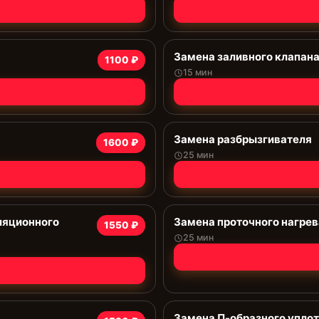
Замена заливного клапан
1100 ₽
15 мин
Замена разбрызгивателя
1600 ₽
25 мин
ляционного
Замена проточного нагрев
1550 ₽
25 мин
Замена П-образного упло