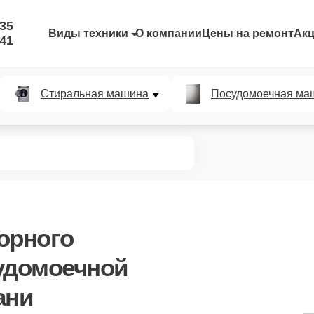
-35
Виды техники
О компании
Цены на ремонт
Ак
-41
Стиральная машина
Посудомоечная ма
орного
удомоечной
ани