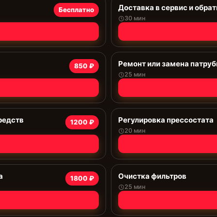
Доставка в сервис и обрат
Бесплатно
30 мин
Ремонт или замена патруб
850 ₽
25 мин
редств
Регулировка прессостата
1200 ₽
20 мин
а
Очистка фильтров
1800 ₽
25 мин