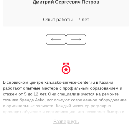
Дмитрий Сергеевич Петров
Опыт работы – 7 лет
В сервисном центре kzn.asko-service-center.ru в Казани
работают опытные мастера с профильным образованием и
стажем от 5 до 12 лет. Они специализируются на ремонте
техники бренда Asko, используют современное оборудование
и оригинальные запчасти. Каждый инженер регулярно
проходит обучение и сертификацию, что позволяет быстро и
точноdiagnostikировать поломки и восстанавливать технику с
Развернуть
сохранением гарантии до 3 лет. Наши мастера решают
сложные случаи: от замены матриц и материнских плат до