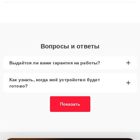
ремонта после залития и восстановления данных. Благодаря
высокой квалификации и ответственному подходу клиенты
получают быстрый, качественный ремонт и понятные
объяснения по результатам диагностики.
Вопросы и ответы
+
Выдаётся ли вами гарантия на работы?
Как узнать, когда моё устройство будет
+
готово?
Показать