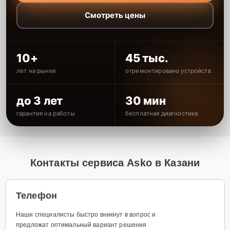
Смотреть цены
10+
45 тыс.
лет на рынке
отремонтировано устройств
до 3 лет
30 мин
гарантия на работы
бесплатная диагностика
Контакты сервиса Asko в Казани
Телефон
Наши специалисты быстро вникнут в вопрос и
предложат оптимальный вариант решения