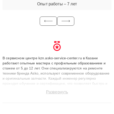
Опыт работы – 7 лет
В сервисном центре kzn.asko-service-center.ru в Казани
работают опытные мастера с профильным образованием и
стажем от 5 до 12 лет. Они специализируются на ремонте
техники бренда Asko, используют современное оборудование
и оригинальные запчасти. Каждый инженер регулярно
проходит обучение и сертификацию, что позволяет быстро и
точноdiagnostikировать поломки и восстанавливать технику с
Развернуть
сохранением гарантии до 3 лет. Наши мастера решают
сложные случаи: от замены матриц и материнских плат до
ремонта после залития и восстановления данных. Благодаря
высокой квалификации и ответственному подходу клиенты
получают быстрый, качественный ремонт и понятные