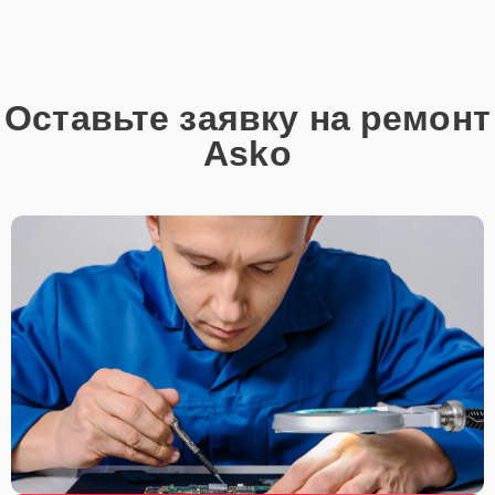
производителей.
Этапы ремонта
Для оперативного ремонта вашей техники нужно:
Оставьте заявку на ремонт
Позвонить по телефону горячей линии или
Asko
запросить обратный звонок через Форму заявки
для быстрого уточнения деталей.
Привезти устройство в ближайший центр или
передать аппарат курьеру службы доставки,
дождаться результатов диагностики и принять
решение.
Дождаться оповещения о готовности и забрать
устройство самостоятельно или воспользоваться
курьерской доставкой.
При необходимости клиент может воспользоваться услугой
вызова мастера для проведения диагностики и ремонта в
желаемом месте и удобное время.
Какие предоставляются