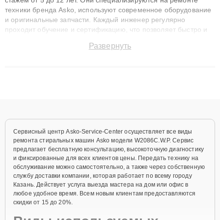
техники бренда Asko, используют современное оборудование
и оригинальные запчасти. Каждый инженер регулярно
проходит обучение и сертификацию, что позволяет быстро и
точноdiagnostikировать поломки и восстанавливать технику с
Развернуть
сохранением гарантии до 3 лет. Наши мастера решают
сложные случаи: от замены матриц и материнских плат до
ремонта после залития и восстановления данных. Благодаря
высокой квалификации и ответственному подходу клиенты
получают быстрый, качественный ремонт и понятные
объяснения по результатам диагностики.
Сервисный центр Asko-Service-Center осуществляет все виды
ремонта стиральных машин Asko модели W2086C.W.P. Сервис
предлагает бесплатную консультацию, высокоточную диагностику
и фиксированные для всех клиентов цены. Передать технику на
обслуживание можно самостоятельно, а также через собственную
службу доставки компании, которая работает по всему городу
Казань. Действует услуга выезда мастера на дом или офис в
любое удобное время. Всем новым клиентам предоставляются
скидки от 15 до 20%.