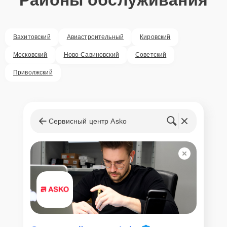
Для всех клиентов действуют демократичные и фиксированные
цены. Конечная стоимость работ обсуждается с клиентом и не в
коем случае не может измениться в процессе работ. Сервис не
Вахитовский
Авиастроительный
Кировский
навязывает клиентам дополнительные услуги и не
предусматривает скрытые платежи. Рассчитать предварительную
Московский
Ново-Савиновский
Советский
стоимость ремонта можно с помощью нашего
Калькулятора
.
Приволжский
Скорость диагностики и
ремонта
Наша компания ценит время клиентов и понимает важность
Сервисный центр Asko
оперативного решения любых вопросов. В среднем, ремонт
занимает не более трех часов, поэтому в большинстве случаев
клиент сможет забрать свой гаджет в этот же день. При
необходимости предоставляется услуга экспресс-ремонта.
Внимание! Устройство отправляется на ремонт только после
согласования вариантов запчастей и стоимости ремонта с
клиентом. Стоимость ремонта фиксируется и не может быть
изменена в процессе или после завершения работ.
Доставка или выезд