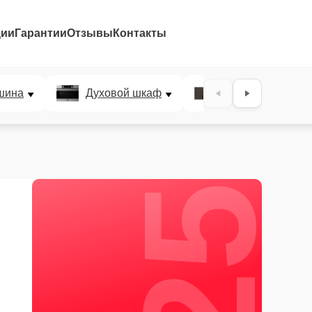
ции
Гарантии
Отзывы
Контакты
25%
шина
Духовой шкаф
Варочная панел