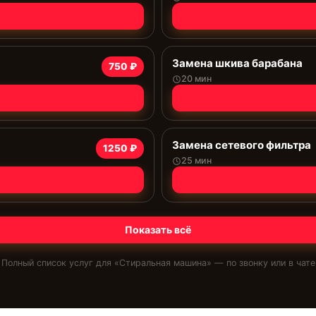
Замена шкива барабана
750 ₽
20 мин
Замена сетевого фильтра
1250 ₽
25 мин
Показать всё
Полный список услуг для «
Стиральная машина
» — по звонку или в чате