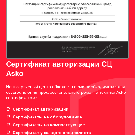
Сертификат авторизации СЦ
Asko
Наш сервисный центр обладает всеми необходимыми для
осуществления профессионального ремонта техники Asko
сертификатами:
Сертификат авторизации
Сертификаты на оборудование
Сертификаты на комплектующие
Сертификат у каждого специалиста