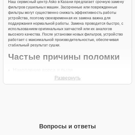
Наш сервисный центр Asko в Казани предлагает срочную замену
фильтров сушильных машин. Засоренные или поврежденные
фильтры могут существенно снижать эффективность работы
устройства, поэтому своевременная их замена важна для
поддержания нормальной работы. Замена проводится быстро, с
использованием оригинальных запчастей или их аналогов
высокого качества. После установки новых фильтров, устройство
работает с максимальной производительностью, обеспечивая
стабильный результат сушки.
Частые причины поломки
Накопление ворса и пыли
Развернуть
Засорение фильтрующих элементов
Механическое повреждение
Износ фильтра
Неправильная эксплуатация
Для записи на обслуживание позвоните по телефону +7 (843) 254-
64-35 или оставьте
Заявку на сайте
. Специалист свяжется с вами
Вопросы и ответы
для уточнения всех вопросов и записи на диагностику или ремонт.