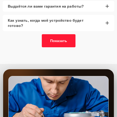
Главные особенности
+
Выдаётся ли вами гарантия на работы?
сервиса
Как узнать, когда моё устройство будет
+
Низкие цены и скидки
— выгодные условия
готово?
для замены.
Срочный ремонт
— замена фильтров в
кратчайшие сроки.
Показать
Доставка и выезд
— удобное обслуживание на
дому.
Запчасти в наличии
— оригинальные
комплектующие и их аналоги всегда доступны.
Гарантия качества
— стабильная работа после
замены.
Сервисный центр выполняет замену с гарантией на все
выполненные работы. Опытные мастера проведут диагностику,
устранят неисправности и установят новые фильтры, что
обеспечит долгосрочную эксплуатацию техники. Мы всегда
используем только проверенные запчасти, что гарантирует
надежность работы после ремонта.