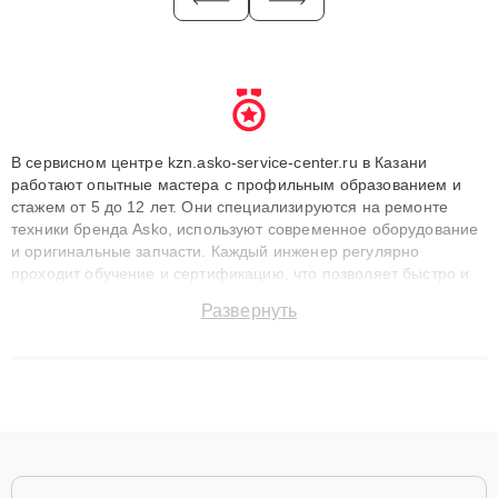
В сервисном центре kzn.asko-service-center.ru в Казани
работают опытные мастера с профильным образованием и
стажем от 5 до 12 лет. Они специализируются на ремонте
техники бренда Asko, используют современное оборудование
и оригинальные запчасти. Каждый инженер регулярно
проходит обучение и сертификацию, что позволяет быстро и
точноdiagnostikировать поломки и восстанавливать технику с
Развернуть
сохранением гарантии до 3 лет. Наши мастера решают
сложные случаи: от замены матриц и материнских плат до
ремонта после залития и восстановления данных. Благодаря
высокой квалификации и ответственному подходу клиенты
получают быстрый, качественный ремонт и понятные
объяснения по результатам диагностики.