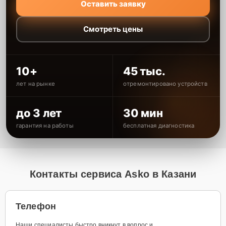
Оставить заявку
Смотреть цены
10+
45 тыс.
лет на рынке
отремонтировано устройств
до 3 лет
30 мин
гарантия на работы
бесплатная диагностика
Контакты сервиса Asko в Казани
Телефон
Наши специалисты быстро вникнут в вопрос и