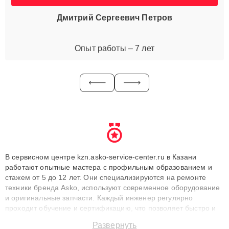
Дмитрий Сергеевич Петров
Опыт работы – 7 лет
В сервисном центре kzn.asko-service-center.ru в Казани
работают опытные мастера с профильным образованием и
стажем от 5 до 12 лет. Они специализируются на ремонте
техники бренда Asko, используют современное оборудование
и оригинальные запчасти. Каждый инженер регулярно
проходит обучение и сертификацию, что позволяет быстро и
точноdiagnostikировать поломки и восстанавливать технику с
Развернуть
сохранением гарантии до 3 лет. Наши мастера решают