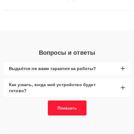
сложные случаи: от замены матриц и материнских плат до
ремонта после залития и восстановления данных. Благодаря
высокой квалификации и ответственному подходу клиенты
получают быстрый, качественный ремонт и понятные
объяснения по результатам диагностики.
Вопросы и ответы
+
Выдаётся ли вами гарантия на работы?
Как узнать, когда моё устройство будет
+
готово?
Показать